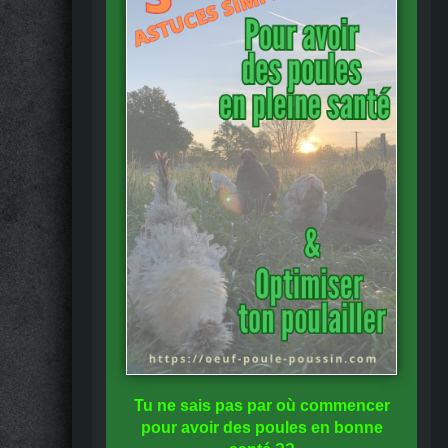
Tu ne sais pas
par où commencer
pour avoir des
poules en bonne