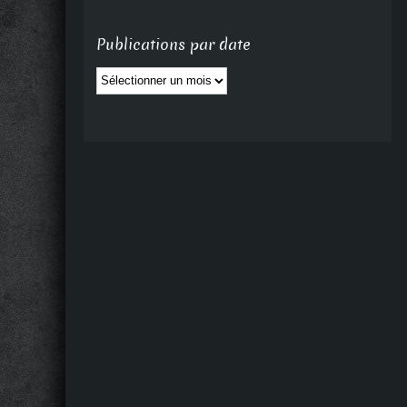
Publications par date
Publications
par
date