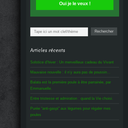
Oui je le veux !
Rechercher
Rechercher
Articles récents
Solstice d’hiver : Un merveilleux cadeau du Vivant
Mauvaise nouvelle : il n’y aura pas de poussin…
Balata est la première poule à être parrainée, par
Emmanuelle.
Entre tristesse et admiration : quand la Vie choisi.
Purée “anti-gaspi” aux légumes pour régaler mes
poules