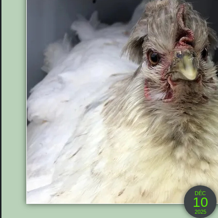
DÉC
10
2025