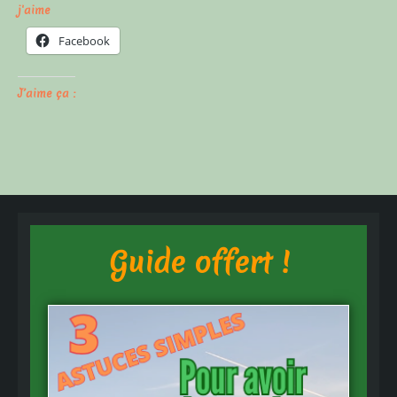
j'aime
Facebook
J’aime ça :
Guide offert !