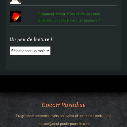
Comment savoir si les œufs en cours
d'incubation contiennent un poussin ?
Un peu de lecture !!
Un
peu
de
lecture
!!
Cocott'Paradise
Progressons ensemble vers un avenir et un monde meilleurs !
---
contact@oeuf-poule-poussin.com