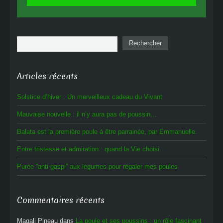
Rechercher
Rechercher
Articles récents
Solstice d’hiver : Un merveilleux cadeau du Vivant
Mauvaise nouvelle : il n’y aura pas de poussin…
Balata est la première poule à être parrainée, par Emmanuelle.
Entre tristesse et admiration : quand la Vie choisi.
Purée “anti-gaspi” aux légumes pour régaler mes poules
Commentaires récents
Magali Pineau
dans
La poule et ses poussins : un rôle fascinant