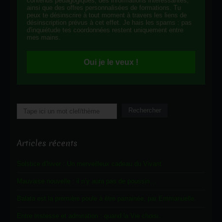
contenus pédagogiques, des informations intéressantes,
ainsi que des offres personnalisées de formations. Tu
peux te désinscrire à tout moment à travers les liens de
désinscription prévus à cet effet. Je hais les spams : pas
d'inquiétude tes coordonnées restent uniquement entre
mes mains.
Oui je le veux !
Rechercher
Rechercher
Articles récents
Solstice d’hiver : Un merveilleux cadeau du Vivant
Mauvaise nouvelle : il n’y aura pas de poussin…
Balata est la première poule à être parrainée, par Emmanuelle.
Entre tristesse et admiration : quand la Vie choisi.