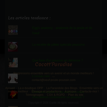
Les articles tendance :
Egg's anatomy : anatomie de la poule et de
l'oeuf
La recette de pâtée spéciale poussins
Que faire d'un poussin en détresse ?
Cocott'Paradise
Progressons ensemble vers un avenir et un monde meilleurs !
L'oiseau rare
---
contact@oeuf-poule-poussin.com
Accueil
La e-boutique OPP
La Farandole des Blogs : Ensemble vers un
monde meilleur
Élevage et productions
À propos
Contacte-moi !
Comment savoir si les œufs en cours
Témoignages
CGV & RGPD
Plan du site
d'incubation contiennent un poussin ?
Copyright © 2026 Gaëlle.All rights reserved.