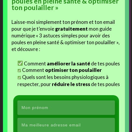
poules en pleine santé & optimiser
cours d’incubation contiennent un poussin ?
”
ton poulailler »
Pingback:
Kommentar savoir si il ya un poussin dans l'œuf ? -
antwortenbekommen.de
Laisse-moi simplement ton prénom et ton email
pour que je t’envoie
gratuitement
mon guide
numérique « 3 astuces simples pour avoir des
poules en pleine santé & optimiser ton poulailler »,
et découvre :
julie hennebert
Commented on: avril 24, 2018
Comment
améliorer la santé
de tes poules
Bonjour nous avons mie nos oeuf en couveuses pendant maintenant
Comment
optimiser ton poulailler
plus de 21 jour les oeuf non toujours pas éclore mais les bébé pousse
Quels sont les besoins physiologiques à
toujours nous voyons qu’il grossiste chaque jour quesque con peur
faire les aide a éclore
respecter, pour
réduire le stress
de tes poules
Reply
to this Comment
Elia
Commented on: avril 12, 2018