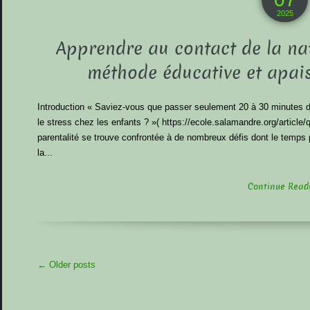
2025
Apprendre au contact de la na
méthode éducative et apais
Introduction « Saviez-vous que passer seulement 20 à 30 minutes dan
le stress chez les enfants ? »( https://ecole.salamandre.org/article/q
parentalité se trouve confrontée à de nombreux défis dont le temps
la...
Continue Readin
More
←
Older posts
Articles