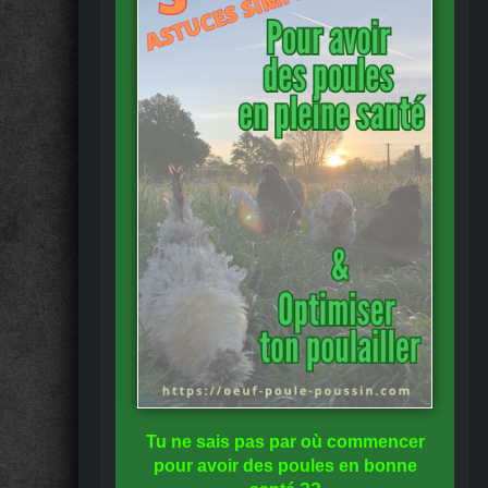
Tu ne sais pas
par où commencer
pour avoir des
poules en bonne