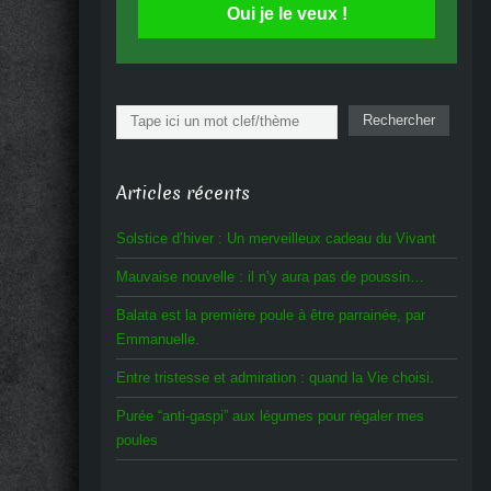
Oui je le veux !
Rechercher
Rechercher
Articles récents
Solstice d’hiver : Un merveilleux cadeau du Vivant
Mauvaise nouvelle : il n’y aura pas de poussin…
Balata est la première poule à être parrainée, par
Emmanuelle.
Entre tristesse et admiration : quand la Vie choisi.
Purée “anti-gaspi” aux légumes pour régaler mes
poules