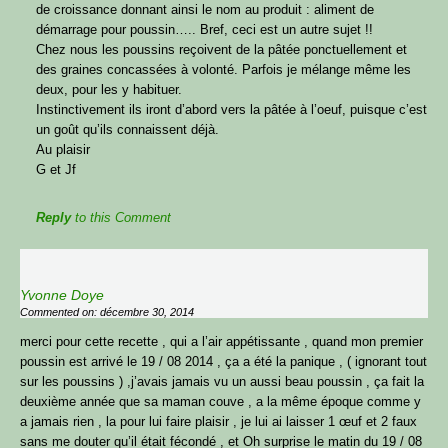
de croissance donnant ainsi le nom au produit : aliment de
démarrage pour poussin….. Bref, ceci est un autre sujet !!
Chez nous les poussins reçoivent de la pâtée ponctuellement et
des graines concassées à volonté. Parfois je mélange même les
deux, pour les y habituer.
Instinctivement ils iront d’abord vers la pâtée à l’oeuf, puisque c’est
un goût qu’ils connaissent déjà.
Au plaisir
G et Jf
Reply
to this Comment
Yvonne Doye
Commented on: décembre 30, 2014
merci pour cette recette , qui a l’air appétissante , quand mon premier
poussin est arrivé le 19 / 08 2014 , ça a été la panique , ( ignorant tout
sur les poussins ) ,j’avais jamais vu un aussi beau poussin , ça fait la
deuxième année que sa maman couve , a la même époque comme y
a jamais rien , la pour lui faire plaisir , je lui ai laisser 1 œuf et 2 faux
sans me douter qu’il était fécondé , et Oh surprise le matin du 19 / 08