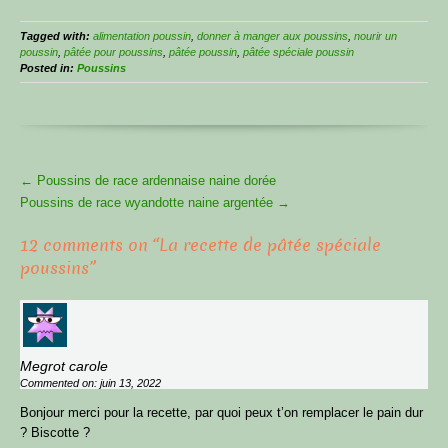
Tagged with:
alimentation poussin
,
donner à manger aux poussins
,
nourir un
poussin
,
pâtée pour poussins
,
pâtée poussin
,
pâtée spéciale poussin
Posted in:
Poussins
More
←
Poussins de race ardennaise naine dorée
Bonjour et bienvenue
Articles
Poussins de race wyandotte naine argentée
→
12 comments on “
La recette de pâtée spéciale
sur le Blog OPP !
poussins
”
Reçois gratuitement mon guide
« 3 astuces simples pour avoir des
Megrot carole
poules en pleine santé & optimiser
Commented on: juin 13, 2022
ton poulailler »
Bonjour merci pour la recette, par quoi peux t’on remplacer le pain dur
? Biscotte ?
Laisse-moi simplement ton prénom et ton email