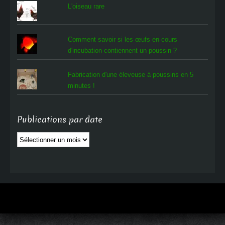
L'oiseau rare
Comment savoir si les œufs en cours
d'incubation contiennent un poussin ?
Fabrication d'une éleveuse à poussins en 5
minutes !
Publications par date
Publications
par
date
3
Partages
3