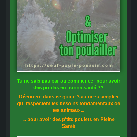
Tu ne sais pas
par où commencer
pour avoir
des
poules en bonne santé
??
Découvre dans ce guide
3 astuces simples
qui respectent les besoins fondamentaux de
tes animaux...
... pour avoir des p'tits poulets en
Pleine
Santé