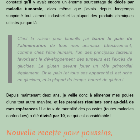
constaté qu’il y avait encore un énorme pourcentage de
décès par
maladie tumorale
, alors même que j’avais depuis longtemps
supprimé tout aliment industriel et la plupart des produits chimiques
utilisés jusque-là.
C’est la raison pour laquelle j’ai
banni le pain de
l’alimentation
de tous mes animaux. Effectivement,
comme chez l’être humain, l’un des principaux facteurs
favorisant le développement des tumeurs est l’excès de
glucides. Le gluten devant jouer un rôle primordial
également. Or le pain (et tous ses apparentés) est riche
en glucides, et la plupart du temps, bourré de gluten !
Depuis maintenant deux ans, je veille donc à alimenter mes poules
d’une tout autre manière, et
les premiers résultats sont au-delà de
mes espérances
! Le taux de mortalité des poussins (toutes maladies
confondues) a été
divisé par 10
, ce qui est considérable !
Nouvelle recette pour poussins,