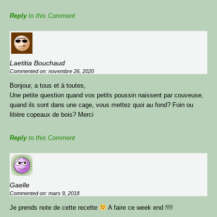
pour que je t’envoie
gratuitement
mon guide
Reply
to this Comment
numérique « 3 astuces simples pour avoir des
poules en pleine santé & optimiser ton poulailler »,
et découvre :
Laetitia Bouchaud
Comment
améliorer la santé
de tes poules
Commented on: novembre 26, 2020
Comment
optimiser ton poulailler
Bonjour, a tous et à toutes,
Quels sont les besoins physiologiques à
Une petite question quand vos petits poussin naissent par couveuse,
respecter, pour
réduire le stress
de tes poules
quand ils sont dans une cage, vous mettez quoi au fond? Foin ou
litière copeaux de bois? Merci
Reply
to this Comment
Gaelle
Commented on: mars 9, 2018
JE VALIDE !
Je prends note de cette recette
A faire ce week end !!!!