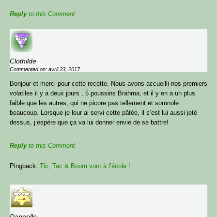
Reply
to this Comment
Je hais les spams : ton adresse email ne sera jamais cédée
ni revendue. En t’inscrivant ici, tu recevras mes articles,
vidéos, offres commerciales et autres conseils ou bons plans
Clothilde
pour t’aider à optimiser ton poulailler & avoir des p’tits
Commented on: avril 23, 2017
poulets en pleine santé. Tu peux te désabonner à tout
Bonjour et merci pour cette recette. Nous avons accueilli nos premiers
moment.
volatiles il y a deux jours , 5 poussins Brahma, et il y en a un plus
faible que les autres, qui ne picore pas tellement et somnole
beaucoup. Lorsque je leur ai servi cette pâtée, il s’est lui aussi jeté
dessus, j’espère que ça va lui donner envie de se battre!
Reply
to this Comment
Pingback:
Tic, Tac & Boom vont à l’école !
Danaelle