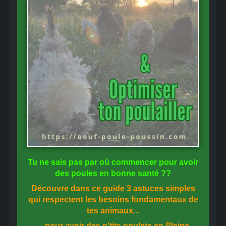
Tu ne sais pas
par où commencer
pour avoir
des
poules en bonne santé
??
Découvre dans ce guide
3 astuces simples
qui respectent les besoins fondamentaux de
tes animaux...
... pour avoir des p'tits poulets en
Pleine