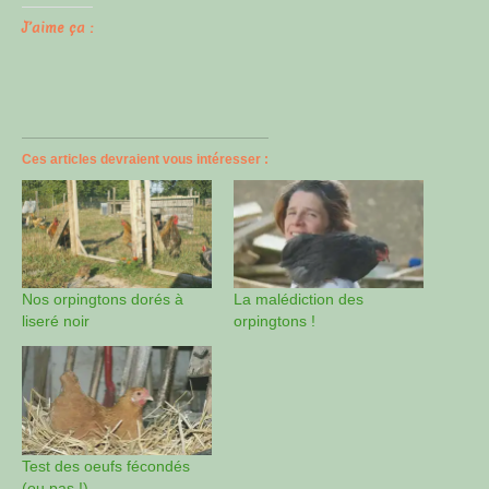
J’aime ça :
Ces articles devraient vous intéresser :
Nos orpingtons dorés à
La malédiction des
liseré noir
orpingtons !
Test des oeufs fécondés
(ou pas !)