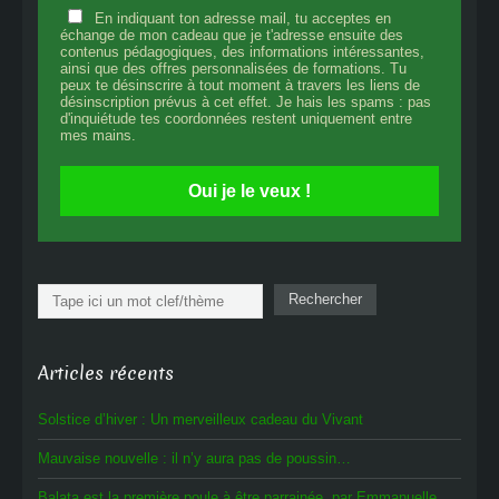
En indiquant ton adresse mail, tu acceptes en
échange de mon cadeau que je t'adresse ensuite des
contenus pédagogiques, des informations intéressantes,
ainsi que des offres personnalisées de formations. Tu
peux te désinscrire à tout moment à travers les liens de
désinscription prévus à cet effet. Je hais les spams : pas
d'inquiétude tes coordonnées restent uniquement entre
mes mains.
Oui je le veux !
Rechercher
Rechercher
Articles récents
Solstice d’hiver : Un merveilleux cadeau du Vivant
Mauvaise nouvelle : il n’y aura pas de poussin…
Balata est la première poule à être parrainée, par Emmanuelle.