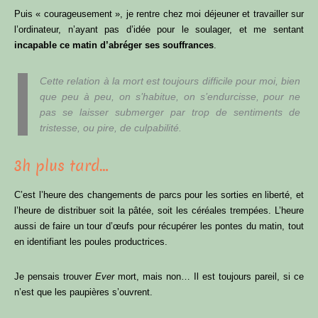
Puis « courageusement », je rentre chez moi déjeuner et travailler sur
l’ordinateur, n’ayant pas d’idée pour le soulager, et me sentant
incapable ce matin d’abréger ses souffrances
.
Cette relation à la mort est toujours difficile pour moi, bien
que peu à peu, on s’habitue, on s’endurcisse, pour ne
pas se laisser submerger par trop de sentiments de
tristesse, ou pire, de culpabilité.
3h plus tard…
C’est l’heure des changements de parcs pour les sorties en liberté, et
l’heure de distribuer soit la pâtée, soit les céréales trempées. L’heure
aussi de faire un tour d’œufs pour récupérer les pontes du matin, tout
en identifiant les poules productrices.
Je pensais trouver
Ever
mort, mais non… Il est toujours pareil, si ce
n’est que les paupières s’ouvrent.