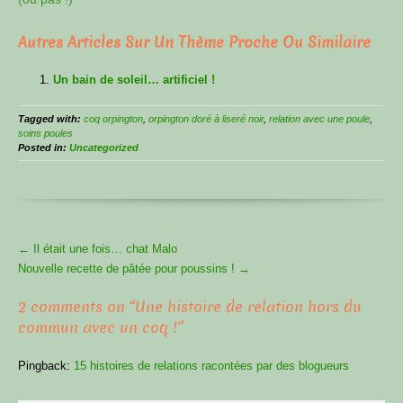
Autres Articles Sur Un Thème Proche Ou Similaire
Un bain de soleil… artificiel !
Tagged with:
coq orpington
,
orpington doré à liseré noir
,
relation avec une poule
,
soins poules
Posted in:
Uncategorized
More
←
Il était une fois… chat Malo
Articles
Nouvelle recette de pâtée pour poussins !
→
2 comments on “
Une histoire de relation hors du
commun avec un coq !
”
Pingback:
15 histoires de relations racontées par des blogueurs