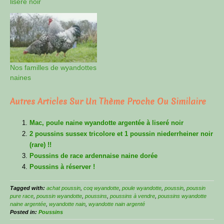
liseré noir
Nos familles de wyandottes
naines
Autres Articles Sur Un Thème Proche Ou Similaire
Mac, poule naine wyandotte argentée à liseré noir
2 poussins sussex tricolore et 1 poussin niederrheiner noir
(rare) !!
Poussins de race ardennaise naine dorée
Poussins à réserver !
Tagged with:
achat poussin
,
coq wyandotte
,
poule wyandotte
,
poussin
,
poussin
pure race
,
poussin wyandotte
,
poussins
,
poussins à vendre
,
poussins wyandotte
naine argentée
,
wyandotte nain
,
wyandotte nain argenté
Posted in:
Poussins