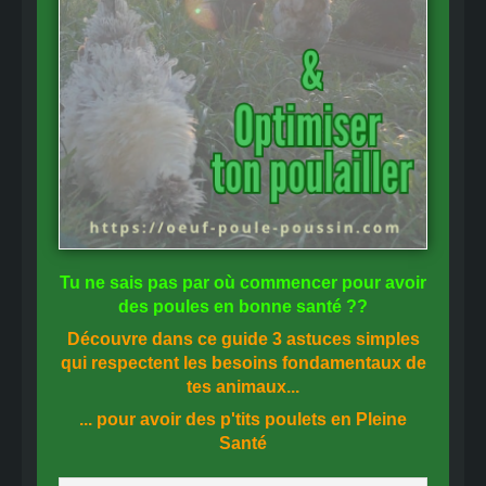
Tu ne sais pas
par où commencer
pour avoir
des
poules en bonne santé
??
Découvre dans ce guide
3 astuces simples
qui respectent les besoins fondamentaux de
tes animaux...
... pour avoir des p'tits poulets en
Pleine
Santé