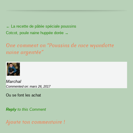
More
←
La recette de pâtée spéciale poussins
Articles
Cotcot, poule naine huppée dorée
→
One comment on “
Poussins de race wyandotte
naine argentée
”
Marchal
Commented on: mars 26, 2017
Ou se font les achat
Reply
to this Comment
Ajoute ton commentaire !