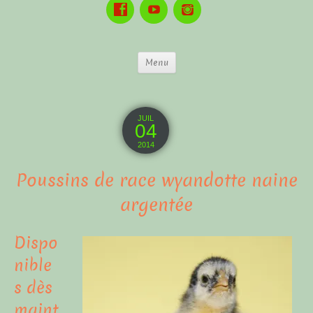
Menu
JUIL
04
2014
Poussins de race wyandotte naine
argentée
Dispo
nible
s dès
maint