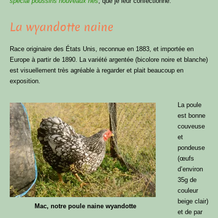
spécial poussins nouveaux nés
, que je leur confectionne.
La wyandotte naine
Race originaire des États Unis, reconnue en 1883, et importée en
Europe à partir de 1890. La variété argentée (bicolore noire et blanche)
est visuellement très agréable à regarder et plait beaucoup en
exposition.
La poule
est bonne
couveuse
et
pondeuse
(œufs
d’environ
35g de
couleur
beige clair)
Mac, notre poule naine wyandotte
et de par