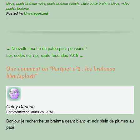
bleue
,
poule brahma noire
,
poule brahma splash
,
vidéo poule brahma bleue
,
vidéo
poules brahma
Posted in:
Uncategorized
More
←
Nouvelle recette de pâtée pour poussins !
Articles
Les codes sur nos œufs fécondés 2015
→
One comment on “
Parquet n°2 : les brahmas
bleu/splash
”
Cathy Daneau
Commented on: mars 25, 2018
Bonjour je recherche un brahma geant blanc et noir plein de plumes au
pate