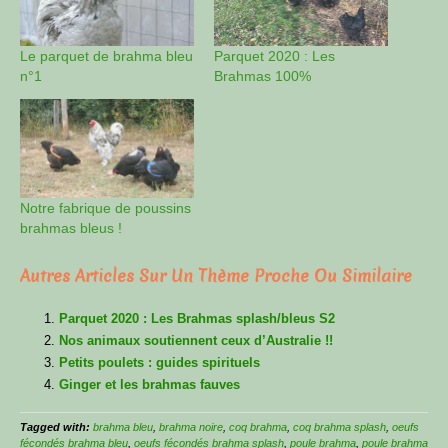
Le parquet de brahma bleu
Parquet 2020 : Les
n°1
Brahmas 100%
Notre fabrique de poussins
brahmas bleus !
Autres Articles Sur Un Thème Proche Ou Similaire
Parquet 2020 : Les Brahmas splash/bleus S2
Nos animaux soutiennent ceux d’Australie !!
Petits poulets : guides spirituels
Ginger et les brahmas fauves
Tagged with:
brahma bleu
,
brahma noire
,
coq brahma
,
coq brahma splash
,
oeufs
fécondés brahma bleu
,
oeufs fécondés brahma splash
,
poule brahma
,
poule brahma