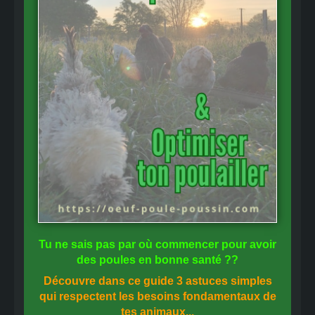
Tu ne sais pas
par où commencer
pour avoir
des
poules en bonne santé
??
Découvre dans ce guide
3 astuces simples
qui respectent les besoins fondamentaux de
tes animaux...