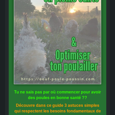
Tu ne sais pas
par où commencer
pour avoir
des
poules en bonne santé
??
Découvre dans ce guide
3 astuces simples
qui respectent les besoins fondamentaux de