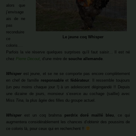
alors que
j’envisage
ais de ne
pas
reconduire
Le jeune coq Whisper
ce
coloris….
Parfois la vie réserve quelques surprises qu’il faut saisir… Il est né
chez
Pierre Decout
,
d’une mère de
souche allemande
.
Whisper
est jeune, et se ne se comporte pas encore complètement
en chef de famille
responsable
et
fédérateur
. Il ressemble toujours
(un peu moins chaque jour !) à un adolescent dégingandé !! Depuis
une dizaine de jours, monsieur s’exerce au cochage (saillie) avec
Miss
Tina,
la plus âgée des filles du groupe actuel.
Whisper
est un coq brahma
perdrix doré maillé bleu
, ce qui
augmentera considérablement les chances d’obtenir des poussins de
ce coloris là, pour ceux qui en recherchent !!