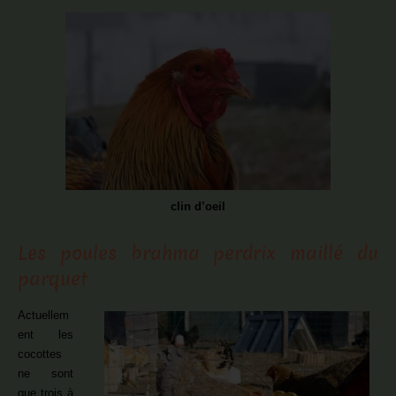
clin d’oeil
Les poules brahma perdrix maillé du
parquet
Actuellem
ent les
cocottes
ne sont
que trois à