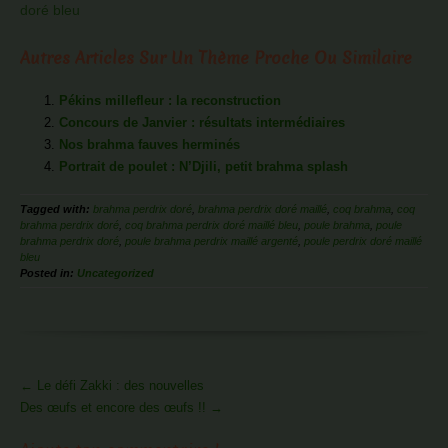
doré bleu
Autres Articles Sur Un Thème Proche Ou Similaire
Pékins millefleur : la reconstruction
Concours de Janvier : résultats intermédiaires
Nos brahma fauves herminés
Portrait de poulet : N’Djili, petit brahma splash
Tagged with:
brahma perdrix doré
,
brahma perdrix doré maillé
,
coq brahma
,
coq
brahma perdrix doré
,
coq brahma perdrix doré maillé bleu
,
poule brahma
,
poule
brahma perdrix doré
,
poule brahma perdrix maillé argenté
,
poule perdrix doré maillé
bleu
Posted in:
Uncategorized
More
←
Le défi Zakki : des nouvelles
Articles
Des œufs et encore des œufs !!
→