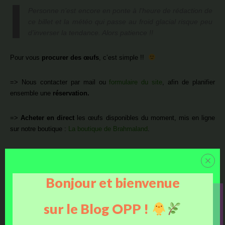
Personne n’est encore en ponte à l’heure de rédaction de
ce billet et la météo qui passe au froid glacial risque peu
d’inverser la tendance. Alors patience !!
Pour vous
procurer des œufs
, c’est simple !!
=> Nous contacter par mail ou
formulaire du site
, afin de planifier
ensemble une
réservation.
=>
Acheter en direct
les œufs disponibles du moment, mis en ligne
sur notre boutique :
La boutique de Brahmaland
.
Tarifs :
3,50€ l’œuf ou 19€ par boite de 6.
Bonjour et bienvenue
Petite présentation vidéo du parquet :
sur le Blog OPP !