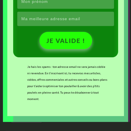
JE VALIDE !
Je hais les spams : ton adresse email ne sera jamais cédée
ni revendue. En t’inscrivant ici, tu recevras mes articles,
vidéos, offres commerciales et autres conseils ou bons plans
pour t’aider à optimiser ton poulailler & avoir des p’tits
Bahia vous souhaite une belle fin de journée !
poulets en pleine santé. Tu peux te désabonner à tout
moment.
j'aime
Facebook