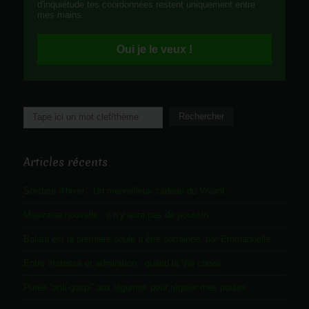
d'inquiétude tes coordonnées restent uniquement entre
mes mains.
Oui je le veux !
Rechercher
Rechercher
Articles récents
Solstice d’hiver : Un merveilleux cadeau du Vivant
Mauvaise nouvelle : il n’y aura pas de poussin…
Balata est la première poule à être parrainée, par Emmanuelle.
Entre tristesse et admiration : quand la Vie choisi.
Purée “anti-gaspi” aux légumes pour régaler mes poules