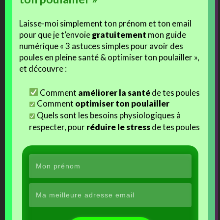
c’est possible ? Merci
Laisse-moi simplement ton prénom et ton email
Reply
to this Comment
pour que je t’envoie
gratuitement
mon guide
numérique « 3 astuces simples pour avoir des
poules en pleine santé & optimiser ton poulailler »,
et découvre :
ICCA
Commented on: mai 23, 2016
Comment
améliorer la santé
de tes poules
Comment
optimiser ton poulailler
Bonjour,
je cherche un coq et deux poules Ardennaise dorée comment peut on
Quels sont les besoins physiologiques à
faire pour les acheter?
respecter, pour
réduire le stress
de tes poules
Cdlt
Reply
to this Comment
guy van looy
Commented on: avril 24, 2016