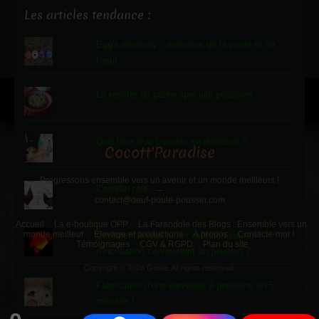
Les articles tendance :
Egg's anatomy : anatomie de la poule et de
l'oeuf
La recette de pâtée spéciale poussins
Que faire d'un poussin en détresse ?
Cocott'Paradise
Progressons ensemble vers un avenir et un monde meilleurs !
L'oiseau rare
---
contact@oeuf-poule-poussin.com
Accueil
La e-boutique OPP
La Farandole des Blogs : Ensemble vers un
monde meilleur
Élevage et productions
À propos
Contacte-moi !
Comment savoir si les œufs en cours
Témoignages
CGV & RGPD
Plan du site
d'incubation contiennent un poussin ?
Copyright © 2026 Gaëlle.All rights reserved.
Fabrication d'une éleveuse à poussins en 5
minutes !