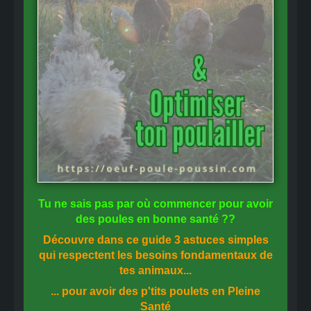
Tu ne sais pas
par où commencer
pour avoir
des
poules en bonne santé
??
Découvre dans ce guide
3 astuces simples
qui respectent les besoins fondamentaux de
tes animaux...
... pour avoir des p'tits poulets en
Pleine
Santé