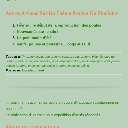
Autres Articles Sur Un Thème Proche Ou Similaire
Février : le début de la reproduction des poules
Nouveautés sur le site !
Un petit matin d’été…
oeufs, poules et poussins… coqs aussi !!
Tagged with:
brahmaland
,
coq brahma splash
,
coqs brahma bleu
,
élevage de
poules
,
poule orpington chocolat
,
poule orpington doré
,
poule orpington odal
,
poules
,
poules brahma
,
poussins
,
poussins brahma
,
poussins pékin
Posted in:
Uncategorized
More
←
Comment savoir si les œufs en cours d’incubation contiennent un
Articles
poussin ?
La réalisation d’un colis pour expédition d’oeufs fécondés
→
Ajoute ton commentaire !