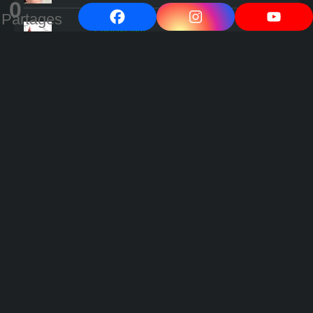
0
Partages
L'oiseau rare
Comment savoir si les œufs en cours
d'incubation contiennent un poussin ?
Fabrication d'une éleveuse à poussins en 5
minutes !
Publications par date
Publications
par
date