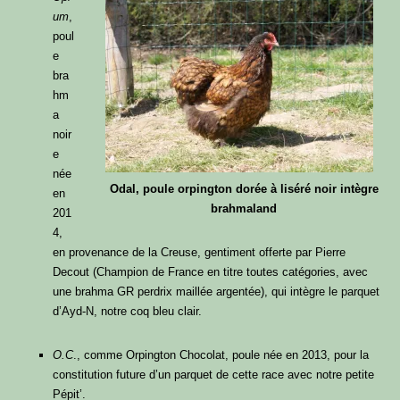
um
,
poul
e
bra
hm
a
noir
e
née
Odal, poule orpington dorée à liséré noir intègre
en
brahmaland
201
4,
en provenance de la Creuse, gentiment offerte par Pierre
Decout (Champion de France en titre toutes catégories, avec
une brahma GR perdrix maillée argentée), qui intègre le parquet
d’Ayd-N, notre coq bleu clair.
O.C
., comme Orpington Chocolat, poule née en 2013, pour la
constitution future d’un parquet de cette race avec notre petite
Pépit’.