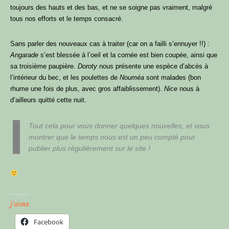
toujours des hauts et des bas, et ne se soigne pas vraiment, malgré
tous nos efforts et le temps consacré.
Sans parler des nouveaux cas à traiter (car on a failli s’ennuyer !!) :
Angarade
s’est blessée à l’oeil et la cornée est bien coupée, ainsi que
sa troisième paupière.
Doroty
nous présente une espèce d’abcès à
l’intérieur du bec, et les poulettes de
Nouméa
sont malades (bon
rhume une fois de plus, avec gros affaiblissement).
Nice
nous à
d’ailleurs quitté cette nuit.
Tout cela pour vous donner quelques nouvelles, et vous
montrer que le temps nous est un peu compté pour
publier plus régulièrement sur le site !
j'aime
Facebook