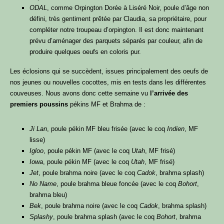
ODAL
, comme Orpington Dorée à Liséré Noir, poule d’âge non
défini, très gentiment prêtée par Claudia, sa propriétaire, pour
compléter notre troupeau d’orpington. Il est donc maintenant
prévu d’aménager des parquets séparés par couleur, afin de
produire quelques oeufs en coloris pur.
Les éclosions qui se succèdent, issues principalement des oeufs de
nos jeunes ou nouvelles cocottes, mis en tests dans les différentes
couveuses. Nous avons donc cette semaine vu
l’arrivée des
premiers poussins
pékins MF et Brahma de :
Ji Lan
, poule pékin MF bleu frisée (avec le coq
Indien
, MF
lisse)
Igloo
, poule pékin MF (avec le coq
Utah
, MF frisé)
Iowa
, poule pékin MF (avec le coq
Utah
, MF frisé)
Jet
, poule brahma noire (avec le coq
Cadok
, brahma splash)
No Name
, poule brahma bleue foncée (avec le coq
Bohort
,
brahma bleu)
Bek
, poule brahma noire (avec le coq
Cadok
, brahma splash)
Splashy
, poule brahma splash (avec le coq
Bohort
, brahma