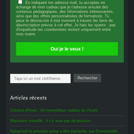
En indiquant ton adresse mail, tu acceptes en
échange de mon cadeau que je t'adresse ensuite des
contenus pédagogiques, des informations intéressantes,
ainsi que des offres personnalisées de formations. Tu
peux te désinscrire à tout moment à travers les liens de
désinscription prévus à cet effet. Je hais les spams : pas
d'inquiétude tes coordonnées restent uniquement entre
mes mains.
Oui je le veux !
Rechercher
Rechercher
Articles récents
Solstice d’hiver : Un merveilleux cadeau du Vivant
Mauvaise nouvelle : il n’y aura pas de poussin…
Balata est la première poule à être parrainée, par Emmanuelle.