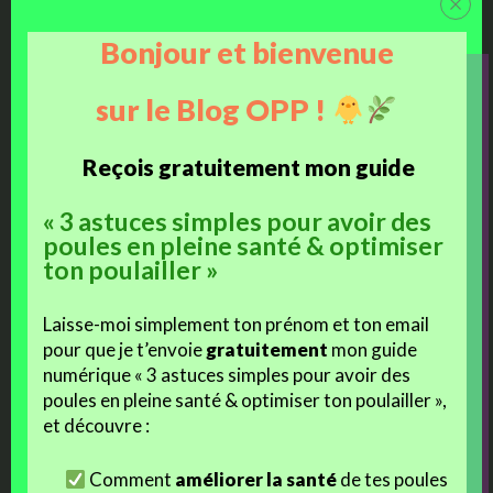
fertilité et au stock sont disponibles directement sur la
Boutique
Brahmaland
.
Bonjour et bienvenue
Pout toute
demande ou commande particulière
(quantité,
sur le Blog OPP !
panachage, réservation, vol retour à l’étranger, voyage, destinations
non référencées, etc.) =>
me contacter par mail
.
Reçois gratuitement mon guide
« 3 astuces simples pour avoir des
poules en pleine santé & optimiser
j'aime
ton poulailler »
Facebook
Laisse-moi simplement ton prénom et ton email
pour que je t’envoie
gratuitement
mon guide
J’aime ça :
numérique « 3 astuces simples pour avoir des
poules en pleine santé & optimiser ton poulailler »,
et découvre :
Comment
améliorer la santé
de tes poules