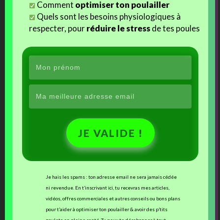
Ces articles devraient vous intéresser :
Comment
optimiser ton poulailler
Quels sont les besoins physiologiques à
respecter, pour
réduire le stress
de tes poules
Des poules orpington pour
Un nom pour notre coq
Ferrero !
chocolat ?!?
JE VALIDE !
La malédiction des
orpingtons !
Autres Articles Sur Un Thème Proche Ou Similaire
Je hais les spams : ton adresse email ne sera jamais cédée
ni revendue. En t’inscrivant ici, tu recevras mes articles,
Les brahmas fauve herminé bleu
vidéos, offres commerciales et autres conseils ou bons plans
Un an déjà !
pour t’aider à optimiser ton poulailler & avoir des p’tits
Vie de Poussin : mauvaise nouvelle…..