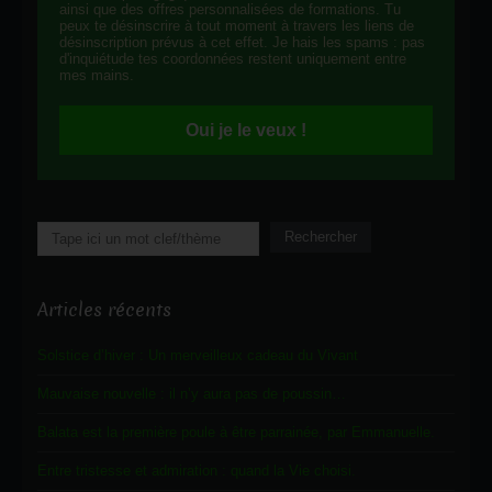
ainsi que des offres personnalisées de formations. Tu
peux te désinscrire à tout moment à travers les liens de
désinscription prévus à cet effet. Je hais les spams : pas
d'inquiétude tes coordonnées restent uniquement entre
mes mains.
Oui je le veux !
Rechercher
Rechercher
Articles récents
Solstice d’hiver : Un merveilleux cadeau du Vivant
Mauvaise nouvelle : il n’y aura pas de poussin…
Balata est la première poule à être parrainée, par Emmanuelle.
Entre tristesse et admiration : quand la Vie choisi.