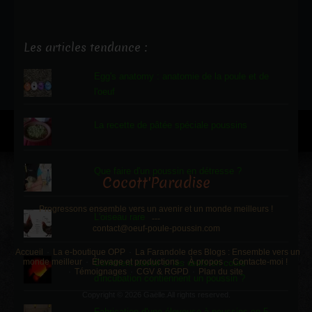
Les articles tendance :
Egg's anatomy : anatomie de la poule et de
l'oeuf
La recette de pâtée spéciale poussins
Que faire d'un poussin en détresse ?
Cocott'Paradise
Progressons ensemble vers un avenir et un monde meilleurs !
L'oiseau rare
---
contact@oeuf-poule-poussin.com
Accueil
La e-boutique OPP
La Farandole des Blogs : Ensemble vers un
monde meilleur
Élevage et productions
À propos
Contacte-moi !
Comment savoir si les œufs en cours
Témoignages
CGV & RGPD
Plan du site
d'incubation contiennent un poussin ?
Copyright © 2026 Gaëlle.All rights reserved.
Fabrication d'une éleveuse à poussins en 5