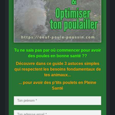
Tu ne sais pas
par où commencer
pour avoir
des
poules en bonne santé
??
Découvre dans ce guide
3 astuces simples
qui respectent les besoins fondamentaux de
tes animaux...
... pour avoir des p'tits poulets en
Pleine
Santé