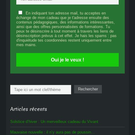
En indiquant ton adresse mail, tu acceptes en
échange de mon cadeau que je t'adresse ensuite des
contenus pédagogiques, des informations intéressantes,
ainsi que des offres personnalisées de formations. Tu
peux te désinscrire à tout moment à travers les liens de
désinscription prévus à cet effet. Je hais les spams : pas
d'inquiétude tes coordonnées restent uniquement entre
mes mains.
Oui je le veux !
Rechercher
Rechercher
Articles récents
Solstice d’hiver : Un merveilleux cadeau du Vivant
Mauvaise nouvelle : il n’y aura pas de poussin…