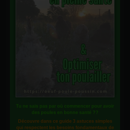
Tu ne sais pas
par où commencer
pour avoir
des
poules en bonne santé
??
Découvre dans ce guide
3 astuces simples
qui respectent les besoins fondamentaux de