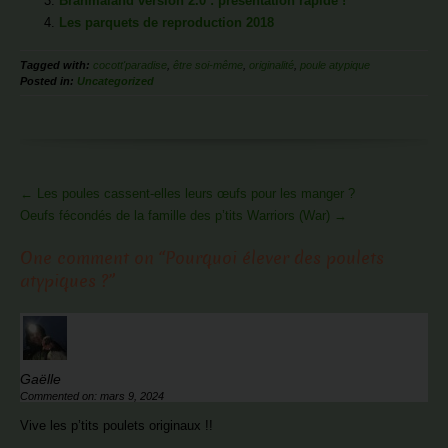
Brahmaland version 2.0 : présentation rapide !
Les parquets de reproduction 2018
Tagged with:
cocott'paradise
,
être soi-même
,
originalité
,
poule atypique
Posted in:
Uncategorized
More
←
Les poules cassent-elles leurs œufs pour les manger ?
Articles
Oeufs fécondés de la famille des p’tits Warriors (War)
→
One comment on “
Pourquoi élever des poulets
atypiques ?
”
Gaëlle
Commented on: mars 9, 2024
Vive les p’tits poulets originaux !!