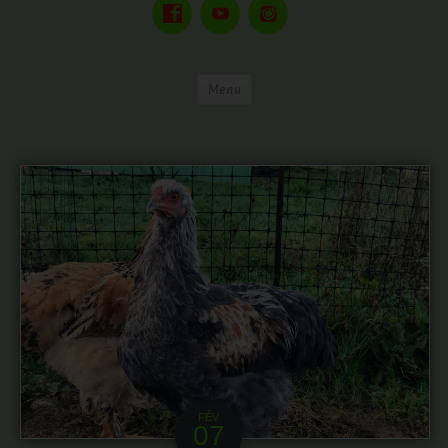
Menu
FÉV
07