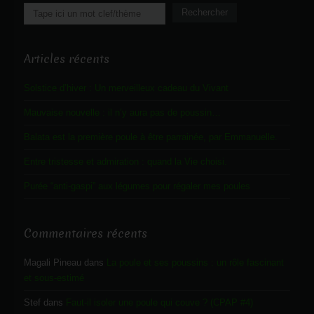
Rechercher
Rechercher
Articles récents
Solstice d’hiver : Un merveilleux cadeau du Vivant
Mauvaise nouvelle : il n’y aura pas de poussin…
Balata est la première poule à être parrainée, par Emmanuelle.
Entre tristesse et admiration : quand la Vie choisi.
Purée “anti-gaspi” aux légumes pour régaler mes poules
Commentaires récents
Magali Pineau
dans
La poule et ses poussins : un rôle fascinant
et sous-estimé
Stef
dans
Faut-il isoler une poule qui couve ? (CPAP #4)