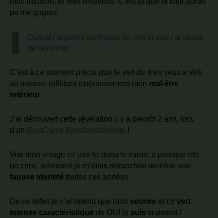
mon intuition, et mes ressentis. C’est là que la folie aurait
pu me gagner.
Quand j’ai perdu confiance en moi et que j’ai cessé
de rayonner.
C’est à ce moment précis que le vert de mes yeux a viré
au marron, reflétant extérieurement mon
mal-être
intérieur
.
J’ai découvert cette révélation il y a bientôt 2 ans, lors
d’un
BootCamp transformationnel
!
Voir mon visage ce jour-là dans le miroir, a presque été
un choc, tellement je m’étais retranchée derrière une
fausse identité
toutes ces années.
De ce reflet je n’ai retenu que mon
sourire
et ce
vert
intense caractéristique
de QUI je
suis
vraiment !