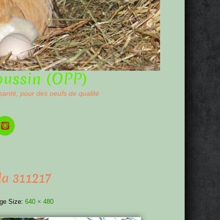
oussin (OPP)
 santé, pour des oeufs de qualité
la 311217
ge Size:
640 × 480