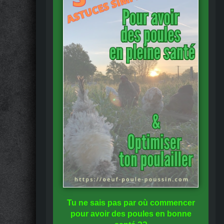
Tu ne sais pas
par où commencer
pour avoir des
poules en bonne