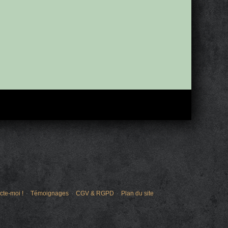
cte-moi !
Témoignages
CGV & RGPD
Plan du site