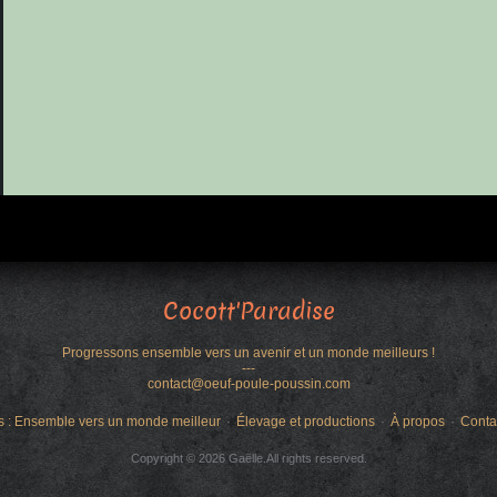
Cocott'Paradise
Progressons ensemble vers un avenir et un monde meilleurs !
---
contact@oeuf-poule-poussin.com
s : Ensemble vers un monde meilleur
Élevage et productions
À propos
Conta
Copyright © 2026 Gaëlle.All rights reserved.