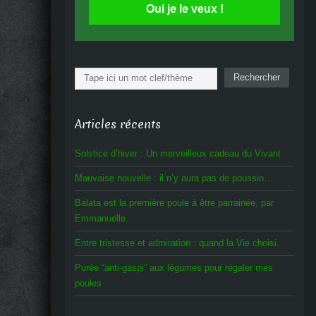
Oui je le veux !
Rechercher
Rechercher
Articles récents
Solstice d’hiver : Un merveilleux cadeau du Vivant
Mauvaise nouvelle : il n’y aura pas de poussin…
Balata est la première poule à être parrainée, par
Emmanuelle.
Entre tristesse et admiration : quand la Vie choisi.
Purée “anti-gaspi” aux légumes pour régaler mes
poules