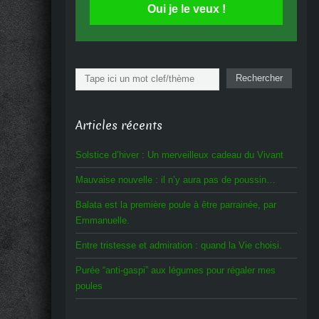
Oui je le veux !
Rechercher
Rechercher
Articles récents
Solstice d’hiver : Un merveilleux cadeau du Vivant
Mauvaise nouvelle : il n’y aura pas de poussin…
Balata est la première poule à être parrainée, par
Emmanuelle.
Entre tristesse et admiration : quand la Vie choisi.
Purée “anti-gaspi” aux légumes pour régaler mes
poules