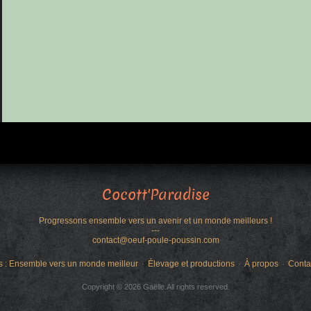
Cocott'Paradise
Progressons ensemble vers un avenir et un monde meilleurs !
---
contact@oeuf-poule-poussin.com
s : Ensemble vers un monde meilleur
Élevage et productions
À propos
Conta
Copyright © 2026 Gaëlle.All rights reserved.