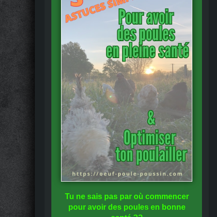
Tu ne sais pas
par où commencer
pour avoir des
poules en bonne