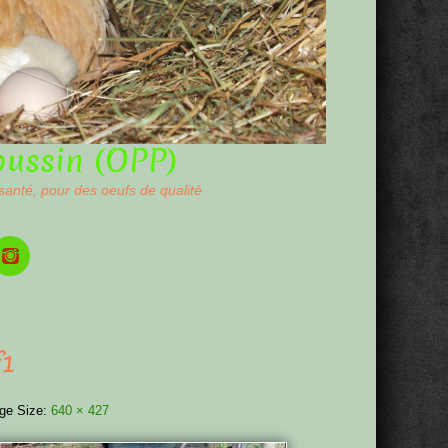
oussin (OPP)
 santé, pour des oeufs de qualité
f1
ge Size:
640 × 427