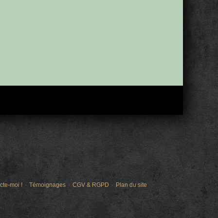
cte-moi !
Témoignages
CGV & RGPD
Plan du site