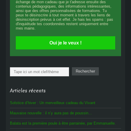
échange de mon cadeau que je t'adresse ensuite des
contenus pédagogiques, des informations intéressantes,
ainsi que des offres personnalisées de formations. Tu
peux te désinscrire à tout moment à travers les liens de
désinscription prévus à cet effet. Je hais les spams : pas
d'inquiétude tes coordonnées restent uniquement entre
mes mains.
Oui je le veux !
Rechercher
Rechercher
Articles récents
Solstice d’hiver : Un merveilleux cadeau du Vivant
Mauvaise nouvelle : il n’y aura pas de poussin…
Balata est la première poule à être parrainée, par Emmanuelle.