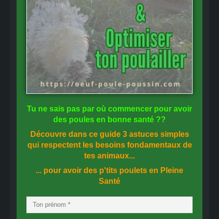
Tu ne sais pas
par où commencer
pour avoir
des
poules en bonne santé
??
Découvre dans ce guide
3 astuces simples
qui respectent les besoins fondamentaux de
tes animaux...
... pour avoir des p'tits poulets en
Pleine
Santé