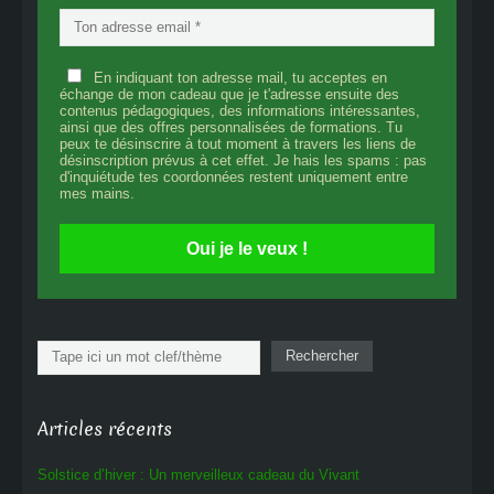
En indiquant ton adresse mail, tu acceptes en
échange de mon cadeau que je t'adresse ensuite des
contenus pédagogiques, des informations intéressantes,
ainsi que des offres personnalisées de formations. Tu
peux te désinscrire à tout moment à travers les liens de
désinscription prévus à cet effet. Je hais les spams : pas
d'inquiétude tes coordonnées restent uniquement entre
mes mains.
Oui je le veux !
Rechercher
Rechercher
Articles récents
Solstice d’hiver : Un merveilleux cadeau du Vivant