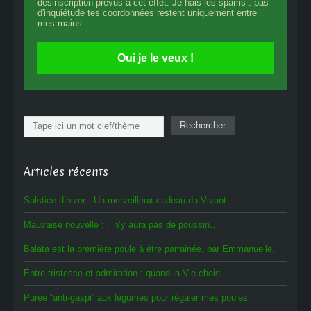
désinscription prévus à cet effet. Je hais les spams : pas
d'inquiétude tes coordonnées restent uniquement entre
mes mains.
Oui je le veux !
Rechercher
Rechercher
Articles récents
Solstice d’hiver : Un merveilleux cadeau du Vivant
Mauvaise nouvelle : il n’y aura pas de poussin…
Balata est la première poule à être parrainée, par Emmanuelle.
Entre tristesse et admiration : quand la Vie choisi.
Purée “anti-gaspi” aux légumes pour régaler mes poules