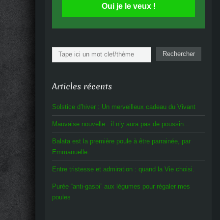
Oui je le veux !
Rechercher
Rechercher
Articles récents
Solstice d’hiver : Un merveilleux cadeau du Vivant
Mauvaise nouvelle : il n’y aura pas de poussin…
Balata est la première poule à être parrainée, par
Emmanuelle.
Entre tristesse et admiration : quand la Vie choisi.
Purée “anti-gaspi” aux légumes pour régaler mes
poules