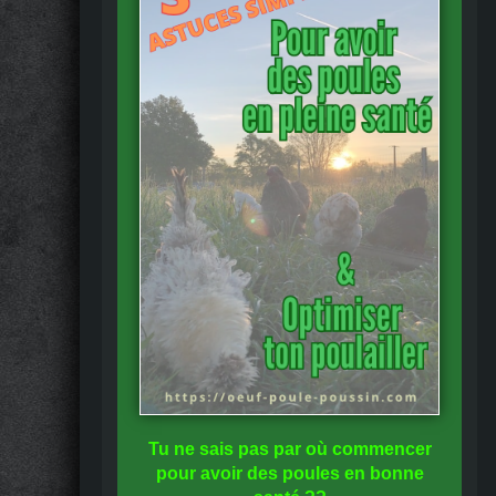
Tu ne sais pas
par où commencer
pour avoir des
poules en bonne