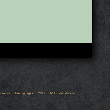
cte-moi !
Témoignages
CGV & RGPD
Plan du site