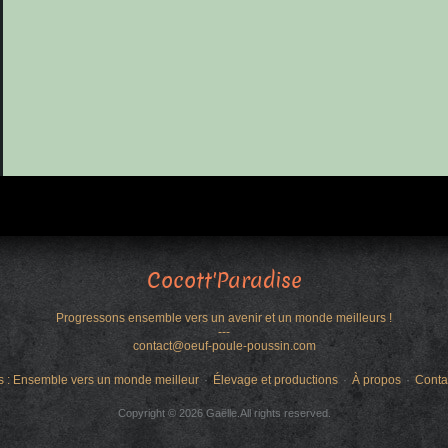
Cocott'Paradise
Progressons ensemble vers un avenir et un monde meilleurs !
---
contact@oeuf-poule-poussin.com
s : Ensemble vers un monde meilleur
Élevage et productions
À propos
Conta
Copyright © 2026 Gaëlle.All rights reserved.