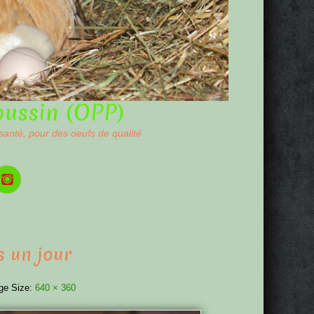
oussin (OPP)
 santé, pour des oeufs de qualité
 un jour
ge Size:
640 × 360