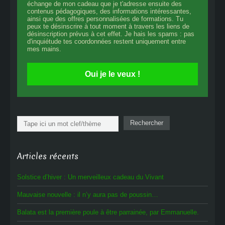
échange de mon cadeau que je t'adresse ensuite des
contenus pédagogiques, des informations intéressantes,
ainsi que des offres personnalisées de formations. Tu
peux te désinscrire à tout moment à travers les liens de
désinscription prévus à cet effet. Je hais les spams : pas
d'inquiétude tes coordonnées restent uniquement entre
mes mains.
Oui je le veux !
Rechercher
Rechercher
Articles récents
Solstice d’hiver : Un merveilleux cadeau du Vivant
Mauvaise nouvelle : il n’y aura pas de poussin…
Balata est la première poule à être parrainée, par Emmanuelle.