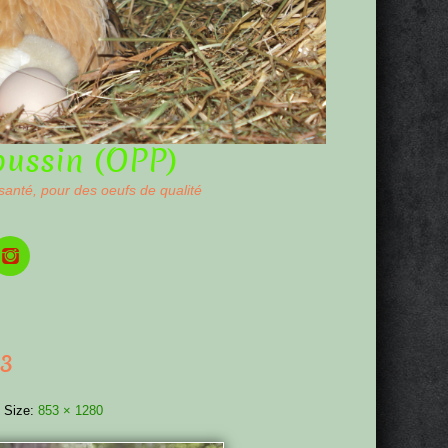
oussin (OPP)
 santé, pour des oeufs de qualité
3
 Size:
853 × 1280