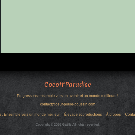
Cocott'Paradise
Progressons ensemble vers un avenir et un monde meilleurs !
---
contact@oeuf-poule-poussin.com
s : Ensemble vers un monde meilleur
Élevage et productions
À propos
Conta
Copyright © 2026 Gaëlle.All rights reserved.