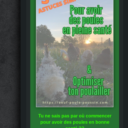
Tu ne sais pas
par où commencer
pour avoir des
poules en bonne