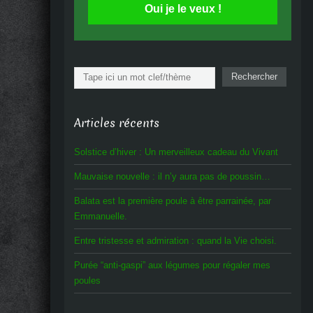
Oui je le veux !
Rechercher
Rechercher
Articles récents
Solstice d’hiver : Un merveilleux cadeau du Vivant
Mauvaise nouvelle : il n’y aura pas de poussin…
Balata est la première poule à être parrainée, par
Emmanuelle.
Entre tristesse et admiration : quand la Vie choisi.
Purée “anti-gaspi” aux légumes pour régaler mes
poules