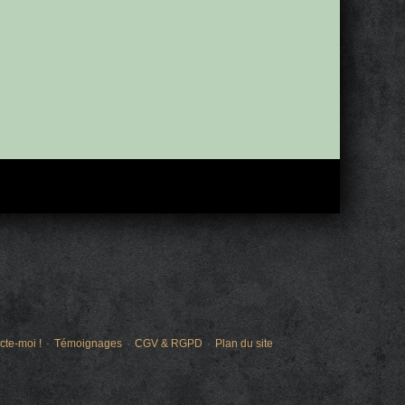
cte-moi !
Témoignages
CGV & RGPD
Plan du site