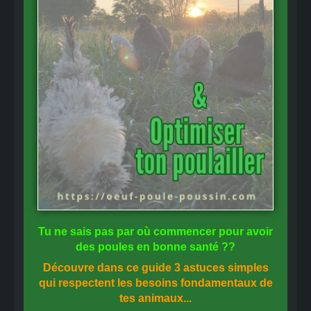
Tu ne sais pas
par où commencer
pour avoir
des
poules en bonne santé
??
Découvre dans ce guide
3 astuces simples
qui respectent les besoins fondamentaux de
tes animaux...