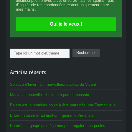
désinscription prévus à cet effet. Je hais les spams : pas
d'inquiétude tes coordonnées restent uniquement entre
mes mains.
Oui je le veux !
Rechercher
Rechercher
Articles récents
Solstice d’hiver : Un merveilleux cadeau du Vivant
Mauvaise nouvelle : il n’y aura pas de poussin…
Balata est la première poule à être parrainée, par Emmanuelle.
Entre tristesse et admiration : quand la Vie choisi.
Purée “anti-gaspi” aux légumes pour régaler mes poules