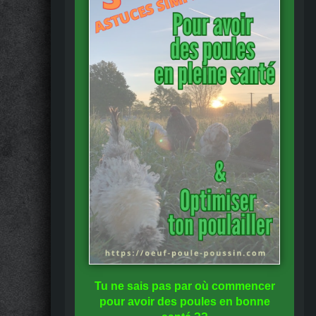
Tu ne sais pas
par où commencer
pour avoir des
poules en bonne