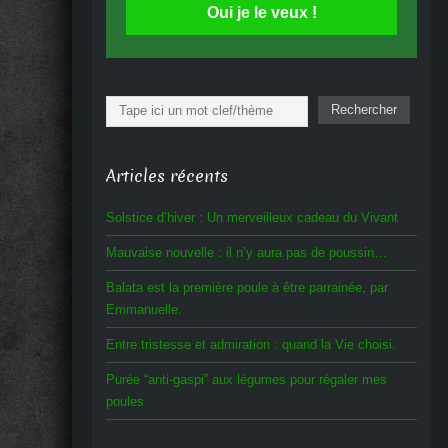
Oui je le veux !
Rechercher
Rechercher
Articles récents
Solstice d’hiver : Un merveilleux cadeau du Vivant
Mauvaise nouvelle : il n’y aura pas de poussin…
Balata est la première poule à être parrainée, par
Emmanuelle.
Entre tristesse et admiration : quand la Vie choisi.
Purée “anti-gaspi” aux légumes pour régaler mes
poules