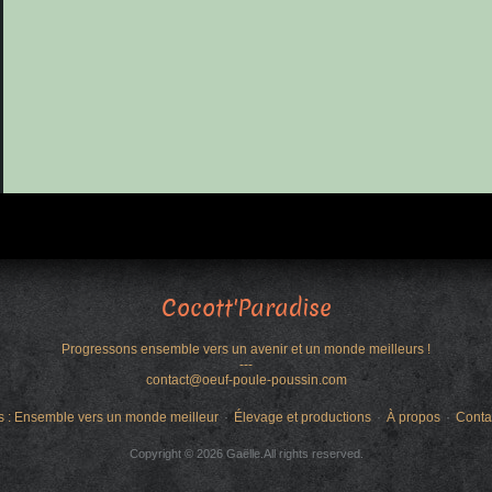
Cocott'Paradise
Progressons ensemble vers un avenir et un monde meilleurs !
---
contact@oeuf-poule-poussin.com
s : Ensemble vers un monde meilleur
Élevage et productions
À propos
Conta
Copyright © 2026 Gaëlle.All rights reserved.