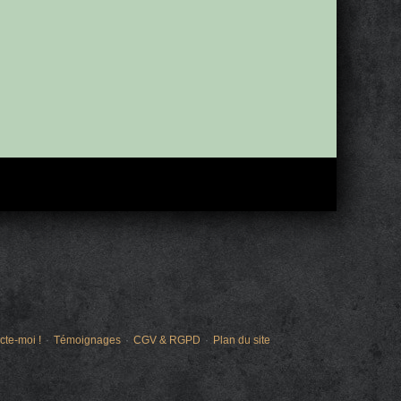
cte-moi !
Témoignages
CGV & RGPD
Plan du site