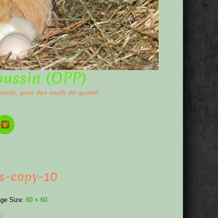
oussin (OPP)
 santé, pour des oeufs de qualité
s-copy-10
ge Size:
60 × 60