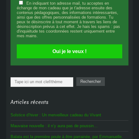
En indiquant ton adresse mail, tu acceptes en
échange de mon cadeau que je t'adresse ensuite des
contenus pédagogiques, des informations intéressantes,
ainsi que des offres personnalisées de formations. Tu
peux te désinscrire à tout moment à travers les liens de
désinscription prévus à cet effet. Je hais les spams : pas
d'inquiétude tes coordonnées restent uniquement entre
mes mains.
Oui je le veux !
Rechercher
Rechercher
Articles récents
Solstice d’hiver : Un merveilleux cadeau du Vivant
Mauvaise nouvelle : il n’y aura pas de poussin…
Balata est la première poule à être parrainée, par Emmanuelle.