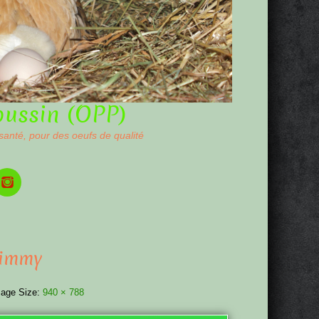
oussin (OPP)
 santé, pour des oeufs de qualité
Timmy
age Size:
940 × 788