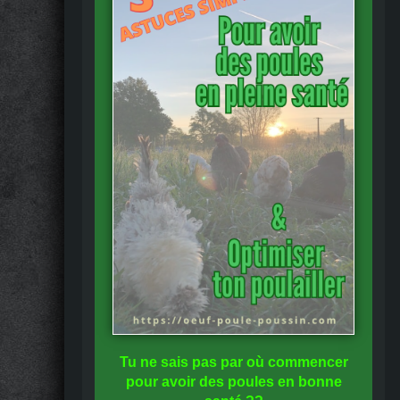
Tu ne sais pas
par où commencer
pour avoir des
poules en bonne