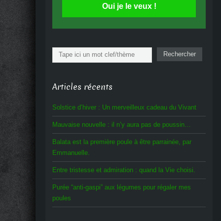
Oui je le veux !
Rechercher
Rechercher
Articles récents
Solstice d’hiver : Un merveilleux cadeau du Vivant
Mauvaise nouvelle : il n’y aura pas de poussin…
Balata est la première poule à être parrainée, par
Emmanuelle.
Entre tristesse et admiration : quand la Vie choisi.
Purée “anti-gaspi” aux légumes pour régaler mes
poules