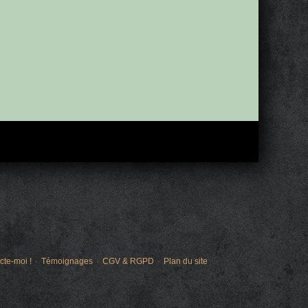
cte-moi !
Témoignages
CGV & RGPD
Plan du site