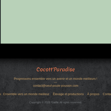
Cocott'Paradise
Progressons ensemble vers un avenir et un monde meilleurs !
---
contact@oeuf-poule-poussin.com
s : Ensemble vers un monde meilleur
Élevage et productions
À propos
Conta
Copyright © 2026 Gaëlle.All rights reserved.