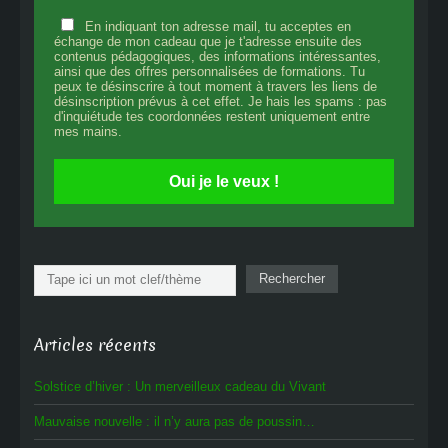
En indiquant ton adresse mail, tu acceptes en
échange de mon cadeau que je t'adresse ensuite des
contenus pédagogiques, des informations intéressantes,
ainsi que des offres personnalisées de formations. Tu
peux te désinscrire à tout moment à travers les liens de
désinscription prévus à cet effet. Je hais les spams : pas
d'inquiétude tes coordonnées restent uniquement entre
mes mains.
Oui je le veux !
Rechercher
Rechercher
Articles récents
Solstice d’hiver : Un merveilleux cadeau du Vivant
Mauvaise nouvelle : il n’y aura pas de poussin…