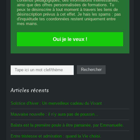
contenus pédagogiques, des informations intéressantes,
ainsi que des offres personnalisées de formations. Tu
peux te désinscrire à tout moment à travers les liens de
désinscription prévus à cet effet. Je hais les spams : pas
d'inquiétude tes coordonnées restent uniquement entre
mes mains.
Oui je le veux !
Rechercher
Rechercher
Articles récents
Solstice d’hiver : Un merveilleux cadeau du Vivant
Mauvaise nouvelle : il n’y aura pas de poussin…
Balata est la première poule à être parrainée, par Emmanuelle.
Entre tristesse et admiration : quand la Vie choisi.