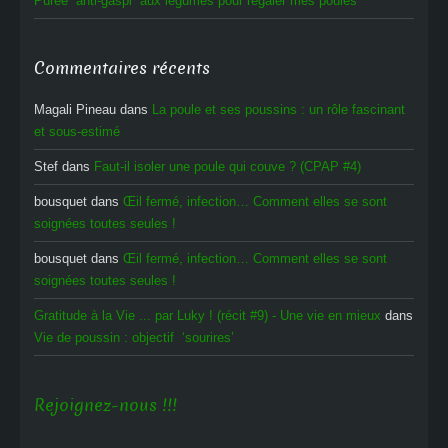
Purée “anti-gaspi” aux légumes pour régaler mes poules
Commentaires récents
Magali Pineau
dans
La poule et ses poussins : un rôle fascinant
et sous-estimé
Stef
dans
Faut-il isoler une poule qui couve ? (CPAP #4)
bousquet
dans
Œil fermé, infection… Comment elles se sont
soignées toutes seules !
bousquet
dans
Œil fermé, infection… Comment elles se sont
soignées toutes seules !
Gratitude à la Vie ... par Luky ! (récit #9) - Une vie en mieux
dans
Vie de poussin : objectif ‘sourires’
Rejoignez-nous !!!