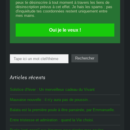
peux te désinscrire à tout moment à travers les liens de
désinscription prévus à cet effet. Je hais les spams : pas
d'inquiétude tes coordonnées restent uniquement entre
mes mains.
Oui je le veux !
Rechercher
Rechercher
Articles récents
Solstice d’hiver : Un merveilleux cadeau du Vivant
Mauvaise nouvelle : il n’y aura pas de poussin…
Balata est la première poule à être parrainée, par Emmanuelle.
Entre tristesse et admiration : quand la Vie choisi.