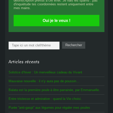
désinscription prévus à cet effet. Je hais les spams : pas
d'inquiétude tes coordonnées restent uniquement entre
mes mains.
Oui je le veux !
Rechercher
Rechercher
Articles récents
Solstice d’hiver : Un merveilleux cadeau du Vivant
Mauvaise nouvelle : il n’y aura pas de poussin…
Balata est la première poule à être parrainée, par Emmanuelle.
Entre tristesse et admiration : quand la Vie choisi.
Purée “anti-gaspi” aux légumes pour régaler mes poules