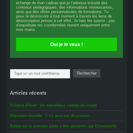
échange de mon cadeau que je t'adresse ensuite des
contenus pédagogiques, des informations intéressantes,
ainsi que des offres personnalisées de formations. Tu
peux te désinscrire à tout moment à travers les liens de
désinscription prévus à cet effet. Je hais les spams : pas
d'inquiétude tes coordonnées restent uniquement entre
mes mains.
Oui je le veux !
Rechercher
Rechercher
Articles récents
Solstice d’hiver : Un merveilleux cadeau du Vivant
Mauvaise nouvelle : il n’y aura pas de poussin…
Balata est la première poule à être parrainée, par Emmanuelle.