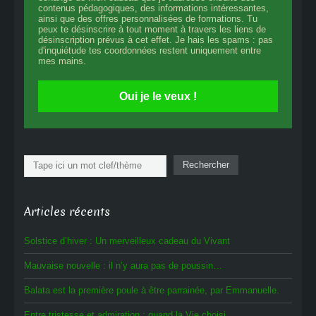
contenus pédagogiques, des informations intéressantes,
ainsi que des offres personnalisées de formations. Tu
peux te désinscrire à tout moment à travers les liens de
désinscription prévus à cet effet. Je hais les spams : pas
d'inquiétude tes coordonnées restent uniquement entre
mes mains.
Oui je le veux !
Rechercher
Rechercher
Articles récents
Solstice d’hiver : Un merveilleux cadeau du Vivant
Mauvaise nouvelle : il n’y aura pas de poussin…
Balata est la première poule à être parrainée, par Emmanuelle.
Entre tristesse et admiration : quand la Vie choisi.