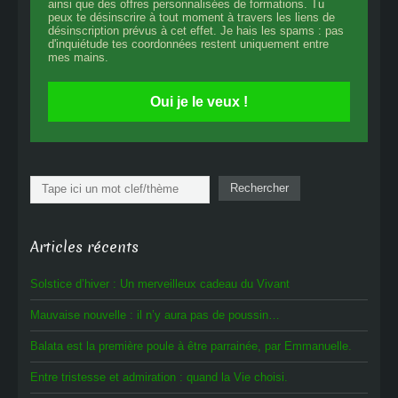
ainsi que des offres personnalisées de formations. Tu
peux te désinscrire à tout moment à travers les liens de
désinscription prévus à cet effet. Je hais les spams : pas
d'inquiétude tes coordonnées restent uniquement entre
mes mains.
Oui je le veux !
Rechercher
Rechercher
Articles récents
Solstice d’hiver : Un merveilleux cadeau du Vivant
Mauvaise nouvelle : il n’y aura pas de poussin…
Balata est la première poule à être parrainée, par Emmanuelle.
Entre tristesse et admiration : quand la Vie choisi.