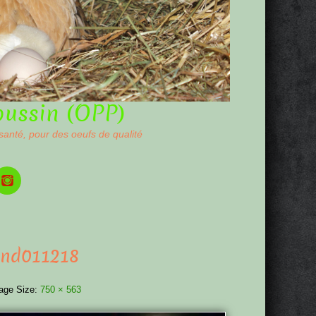
oussin (OPP)
 santé, pour des oeufs de qualité
and011218
age Size:
750 × 563