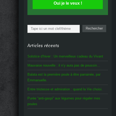
Oui je le veux !
Rechercher
Rechercher
Articles récents
Solstice d’hiver : Un merveilleux cadeau du Vivant
Mauvaise nouvelle : il n’y aura pas de poussin…
Balata est la première poule à être parrainée, par
Emmanuelle.
Entre tristesse et admiration : quand la Vie choisi.
Purée “anti-gaspi” aux légumes pour régaler mes
poules