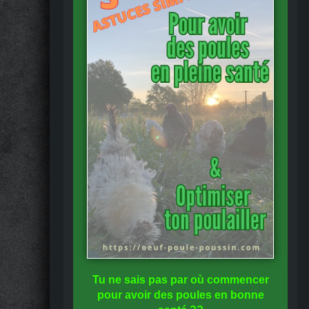
Tu ne sais pas
par où commencer
pour avoir des
poules en bonne