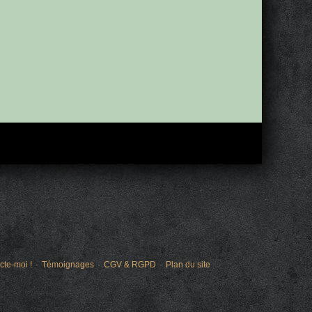
cte-moi !
Témoignages
CGV & RGPD
Plan du site