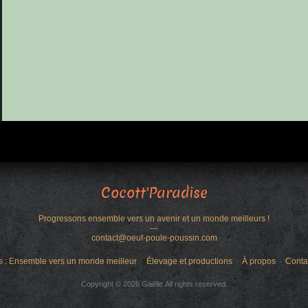
Cocott'Paradise
Progressons ensemble vers un avenir et un monde meilleurs !
---
contact@oeuf-poule-poussin.com
s : Ensemble vers un monde meilleur
Élevage et productions
À propos
Conta
Copyright © 2026 Gaëlle.All rights reserved.