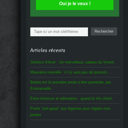
Oui je le veux !
Rechercher
Rechercher
Articles récents
Solstice d’hiver : Un merveilleux cadeau du Vivant
Mauvaise nouvelle : il n’y aura pas de poussin…
Balata est la première poule à être parrainée, par
Emmanuelle.
Entre tristesse et admiration : quand la Vie choisi.
Purée “anti-gaspi” aux légumes pour régaler mes
poules