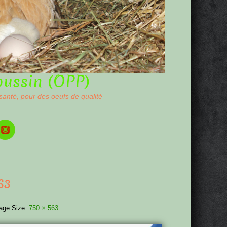
oussin (OPP)
 santé, pour des oeufs de qualité
63
age Size:
750 × 563