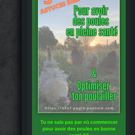
Tu ne sais pas
par où commencer
pour avoir des
poules en bonne