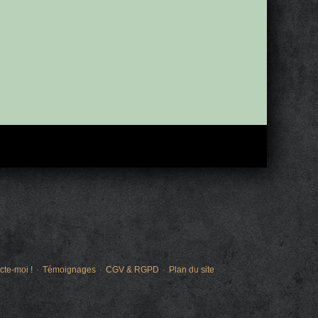
cte-moi !
Témoignages
CGV & RGPD
Plan du site