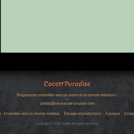
Cocott'Paradise
Progressons ensemble vers un avenir et un monde meilleurs !
---
contact@oeuf-poule-poussin.com
s : Ensemble vers un monde meilleur
Élevage et productions
À propos
Conta
Copyright © 2026 Gaëlle.All rights reserved.