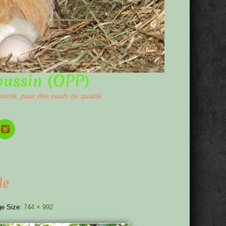
oussin (OPP)
 santé, pour des oeufs de qualité
le
e Size:
744 × 992