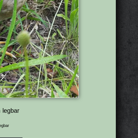
 legbar
egbar