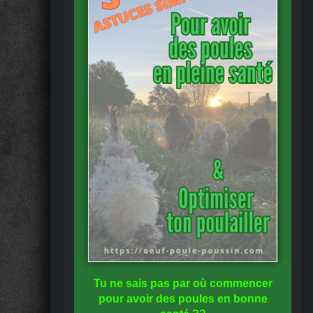
Tu ne sais pas
par où commencer
pour avoir des
poules en bonne