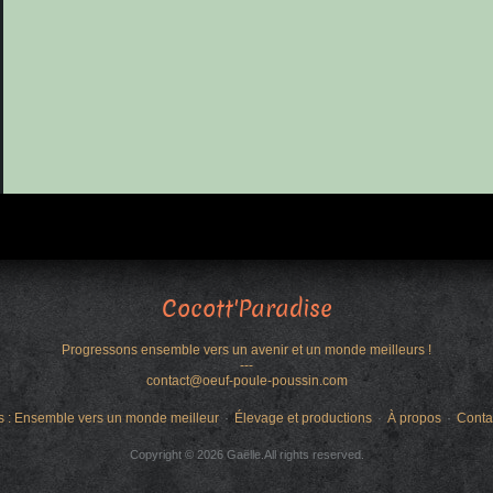
Cocott'Paradise
Progressons ensemble vers un avenir et un monde meilleurs !
---
contact@oeuf-poule-poussin.com
s : Ensemble vers un monde meilleur
Élevage et productions
À propos
Conta
Copyright © 2026 Gaëlle.All rights reserved.