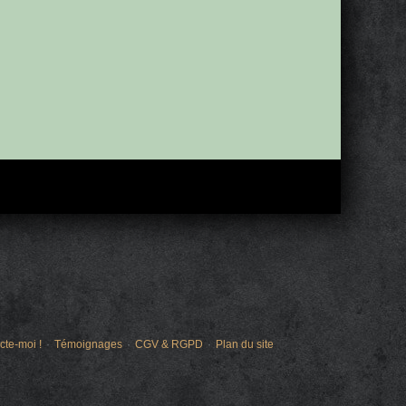
cte-moi !
Témoignages
CGV & RGPD
Plan du site