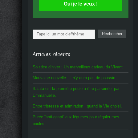
Oui je le veux !
Rechercher
Rechercher
Articles récents
Solstice d’hiver : Un merveilleux cadeau du Vivant
Mauvaise nouvelle : il n’y aura pas de poussin…
Balata est la première poule à être parrainée, par
Emmanuelle.
Entre tristesse et admiration : quand la Vie choisi.
Purée “anti-gaspi” aux légumes pour régaler mes
poules