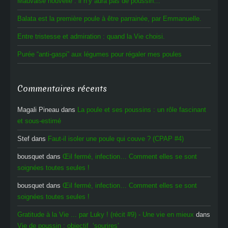
Mauvaise nouvelle : il n’y aura pas de poussin…
Balata est la première poule à être parrainée, par Emmanuelle.
Entre tristesse et admiration : quand la Vie choisi.
Purée “anti-gaspi” aux légumes pour régaler mes poules
Commentaires récents
Magali Pineau
dans
La poule et ses poussins : un rôle fascinant
et sous-estimé
Stef
dans
Faut-il isoler une poule qui couve ? (CPAP #4)
bousquet
dans
Œil fermé, infection… Comment elles se sont
soignées toutes seules !
bousquet
dans
Œil fermé, infection… Comment elles se sont
soignées toutes seules !
Gratitude à la Vie ... par Luky ! (récit #9) - Une vie en mieux
dans
Vie de poussin : objectif ‘sourires’