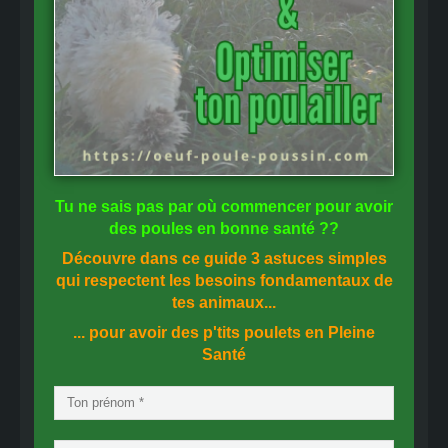
Tu ne sais pas
par où commencer
pour avoir
des
poules en bonne santé
??
Découvre dans ce guide
3 astuces simples
qui respectent les besoins fondamentaux de
tes animaux...
... pour avoir des p'tits poulets en
Pleine
Santé