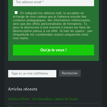
En indiquant ton adresse mail, tu acceptes en
échange de mon cadeau que je t'adresse ensuite des
contenus pédagogiques, des informations intéressantes,
ainsi que des offres personnalisées de formations. Tu
peux te désinscrire à tout moment à travers les liens de
désinscription prévus à cet effet. Je hais les spams : pas
d'inquiétude tes coordonnées restent uniquement entre
mes mains.
Oui je le veux !
Rechercher
Rechercher
Articles récents
Solstice d’hiver : Un merveilleux cadeau du Vivant