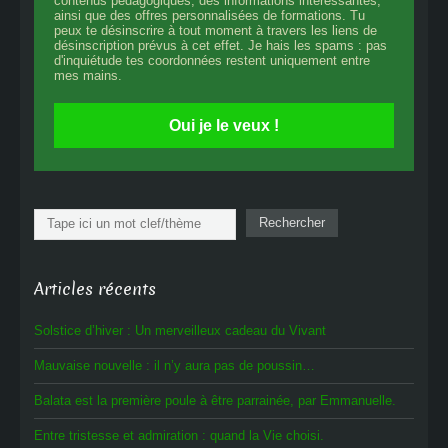
contenus pédagogiques, des informations intéressantes,
ainsi que des offres personnalisées de formations. Tu
peux te désinscrire à tout moment à travers les liens de
désinscription prévus à cet effet. Je hais les spams : pas
d'inquiétude tes coordonnées restent uniquement entre
mes mains.
Oui je le veux !
Rechercher
Rechercher
Articles récents
Solstice d’hiver : Un merveilleux cadeau du Vivant
Mauvaise nouvelle : il n’y aura pas de poussin…
Balata est la première poule à être parrainée, par Emmanuelle.
Entre tristesse et admiration : quand la Vie choisi.