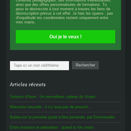
contenus pédagogiques, des informations intéressantes,
ainsi que des offres personnalisées de formations. Tu
peux te désinscrire à tout moment à travers les liens de
désinscription prévus à cet effet. Je hais les spams : pas
d'inquiétude tes coordonnées restent uniquement entre
mes mains.
Oui je le veux !
Rechercher
Rechercher
Articles récents
Solstice d’hiver : Un merveilleux cadeau du Vivant
Mauvaise nouvelle : il n’y aura pas de poussin…
Balata est la première poule à être parrainée, par Emmanuelle.
Entre tristesse et admiration : quand la Vie choisi.