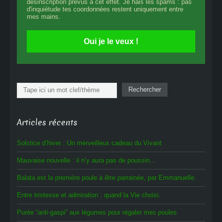
désinscription prévus à cet effet. Je hais les spams : pas
d'inquiétude tes coordonnées restent uniquement entre
mes mains.
Oui je le veux !
Rechercher
Rechercher
Articles récents
Solstice d’hiver : Un merveilleux cadeau du Vivant
Mauvaise nouvelle : il n’y aura pas de poussin…
Balata est la première poule à être parrainée, par Emmanuelle.
Entre tristesse et admiration : quand la Vie choisi.
Purée “anti-gaspi” aux légumes pour régaler mes poules