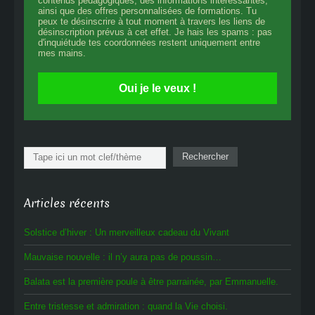
contenus pédagogiques, des informations intéressantes,
ainsi que des offres personnalisées de formations. Tu
peux te désinscrire à tout moment à travers les liens de
désinscription prévus à cet effet. Je hais les spams : pas
d'inquiétude tes coordonnées restent uniquement entre
mes mains.
Oui je le veux !
Rechercher
Rechercher
Articles récents
Solstice d’hiver : Un merveilleux cadeau du Vivant
Mauvaise nouvelle : il n’y aura pas de poussin…
Balata est la première poule à être parrainée, par Emmanuelle.
Entre tristesse et admiration : quand la Vie choisi.