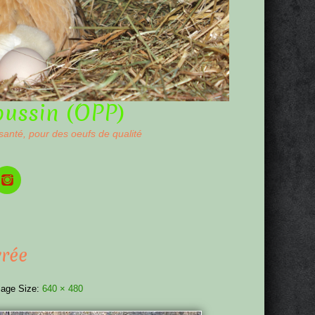
oussin (OPP)
 santé, pour des oeufs de qualité
rée
age Size:
640 × 480