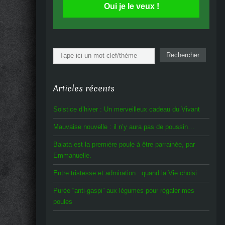
Oui je le veux !
Rechercher
Rechercher
Articles récents
Solstice d’hiver : Un merveilleux cadeau du Vivant
Mauvaise nouvelle : il n’y aura pas de poussin…
Balata est la première poule à être parrainée, par
Emmanuelle.
Entre tristesse et admiration : quand la Vie choisi.
Purée “anti-gaspi” aux légumes pour régaler mes
poules