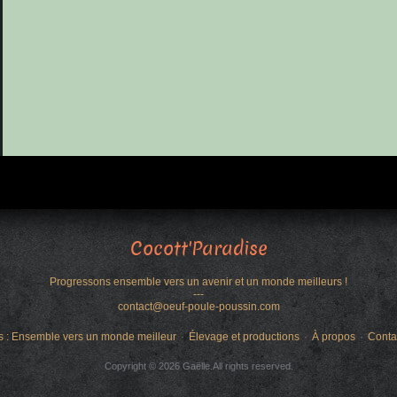
Cocott'Paradise
Progressons ensemble vers un avenir et un monde meilleurs !
---
contact@oeuf-poule-poussin.com
s : Ensemble vers un monde meilleur
Élevage et productions
À propos
Conta
Copyright © 2026 Gaëlle.All rights reserved.