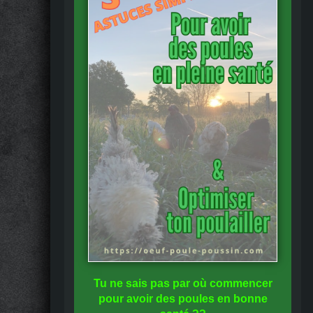
Tu ne sais pas
par où commencer
pour avoir des
poules en bonne