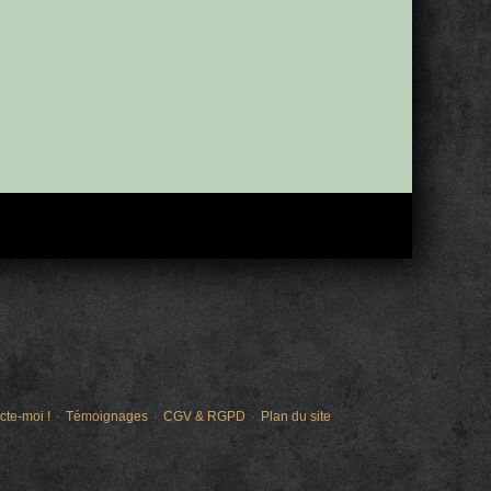
cte-moi !
Témoignages
CGV & RGPD
Plan du site