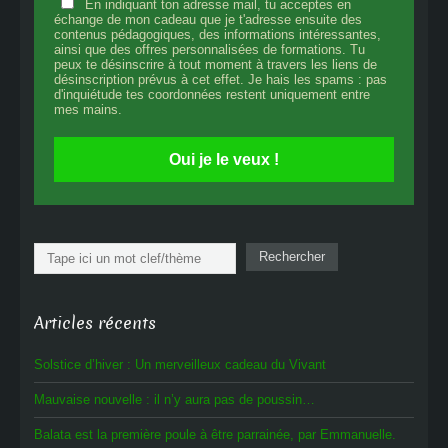
En indiquant ton adresse mail, tu acceptes en
échange de mon cadeau que je t'adresse ensuite des
contenus pédagogiques, des informations intéressantes,
ainsi que des offres personnalisées de formations. Tu
peux te désinscrire à tout moment à travers les liens de
désinscription prévus à cet effet. Je hais les spams : pas
d'inquiétude tes coordonnées restent uniquement entre
mes mains.
Oui je le veux !
Rechercher
Rechercher
Articles récents
Solstice d’hiver : Un merveilleux cadeau du Vivant
Mauvaise nouvelle : il n’y aura pas de poussin…
Balata est la première poule à être parrainée, par Emmanuelle.