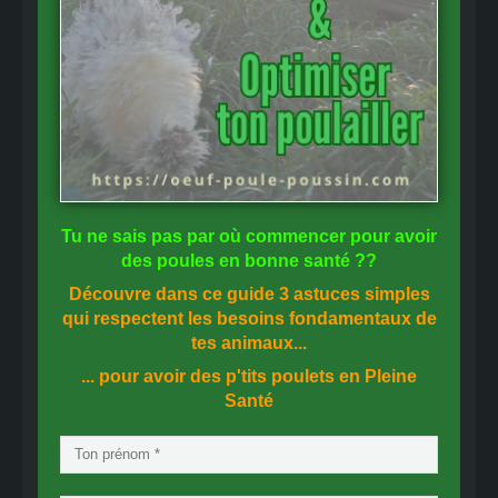
Tu ne sais pas
par où commencer
pour avoir
des
poules en bonne santé
??
Découvre dans ce guide
3 astuces simples
qui respectent les besoins fondamentaux de
tes animaux...
... pour avoir des p'tits poulets en
Pleine
Santé