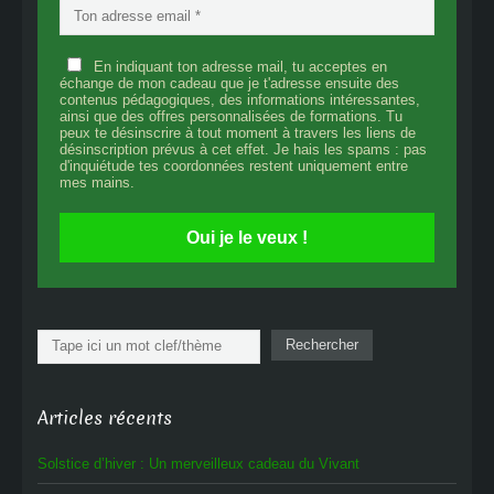
En indiquant ton adresse mail, tu acceptes en
échange de mon cadeau que je t'adresse ensuite des
contenus pédagogiques, des informations intéressantes,
ainsi que des offres personnalisées de formations. Tu
peux te désinscrire à tout moment à travers les liens de
désinscription prévus à cet effet. Je hais les spams : pas
d'inquiétude tes coordonnées restent uniquement entre
mes mains.
Oui je le veux !
Rechercher
Rechercher
Articles récents
Solstice d’hiver : Un merveilleux cadeau du Vivant