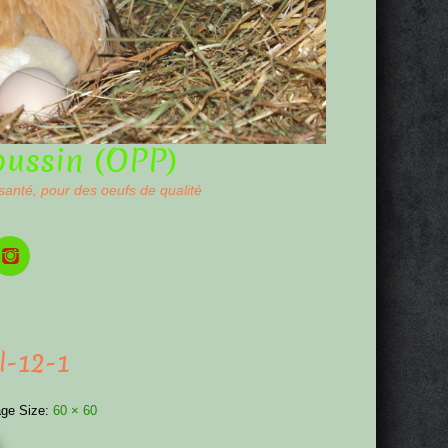
oussin (OPP)
 santé, pour des oeufs de qualité
l-12-1
ge Size:
60 × 60