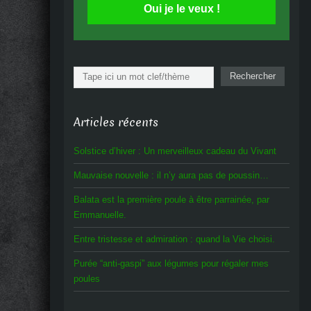
Oui je le veux !
Rechercher
Rechercher
Articles récents
Solstice d’hiver : Un merveilleux cadeau du Vivant
Mauvaise nouvelle : il n’y aura pas de poussin…
Balata est la première poule à être parrainée, par
Emmanuelle.
Entre tristesse et admiration : quand la Vie choisi.
Purée “anti-gaspi” aux légumes pour régaler mes
poules