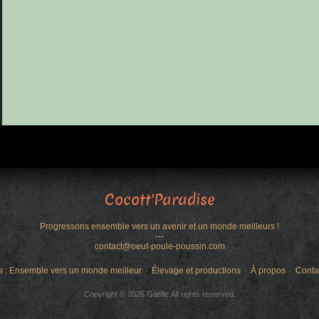
Cocott'Paradise
Progressons ensemble vers un avenir et un monde meilleurs !
---
contact@oeuf-poule-poussin.com
s : Ensemble vers un monde meilleur
Élevage et productions
À propos
Conta
Copyright © 2026 Gaëlle.All rights reserved.