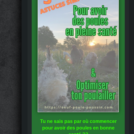
Tu ne sais pas
par où commencer
pour avoir des
poules en bonne