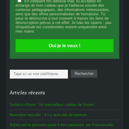
En indiquant ton adresse mail, tu acceptes en
échange de mon cadeau que je t'adresse ensuite des
contenus pédagogiques, des informations intéressantes,
ainsi que des offres personnalisées de formations. Tu
peux te désinscrire à tout moment à travers les liens de
désinscription prévus à cet effet. Je hais les spams : pas
d'inquiétude tes coordonnées restent uniquement entre
mes mains.
Oui je le veux !
Rechercher
Rechercher
Articles récents
Solstice d’hiver : Un merveilleux cadeau du Vivant
Mauvaise nouvelle : il n’y aura pas de poussin…
Balata est la première poule à être parrainée, par Emmanuelle.